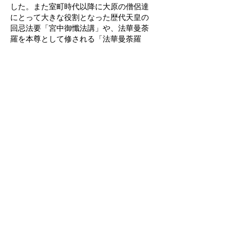
した。また室町時代以降に大原の僧侶達
にとって大きな役割となった歴代天皇の
回忌法要「宮中御懺法講」や、法華曼荼
羅を本尊として修される「法華曼荼羅
供」など、大原寺では天台宗の法華信仰
が根付いています。
今回の展示では、約1000
年間にわたって
伝承されてきた大原寺の法華経信仰の一
端を展示します。
会 場：勝林院本堂内
11月8
日(土)〜30日(日）
期 間：
時 間：9時〜16時00
分
志納金：600円（通常の
拝観料および特別
公開の拝観料を含む）
出 展：十種供養菩薩像（十羅刹女
像）・法華曼荼羅・紺紙金泥法華経など
〒601-1241 京都市左京区大原勝林院町187番
電話：075-744-2409