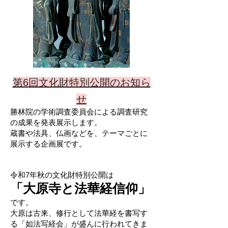
第6
回文化財特別公開のお知ら
せ
勝林院の学術調査委員会による調査研究
の成果を発表展示します。
蔵書や法具、仏画などを、テーマごとに
展示する企画展です。
令和7年秋の文化財特別公開は
「大原寺と法華経信仰
」
で
す
。
大原は古来、修行として法華経を書写す
る「如法写経会」が盛んに行われてきま