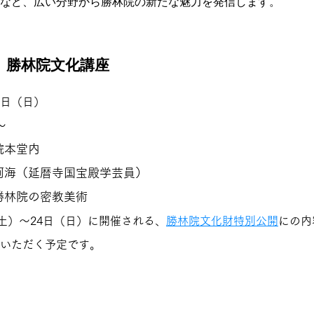
など、広い分野から勝林院の新たな魅力を発信します。
勝
林
院
文化
講座
7日（日）
〜
院本堂内
阿海（延暦寺国宝殿学芸員）
勝林院の密教美術
土
）〜24日（日）に開催される、
勝林院文化財特別公開
にの内
いただく予定です。