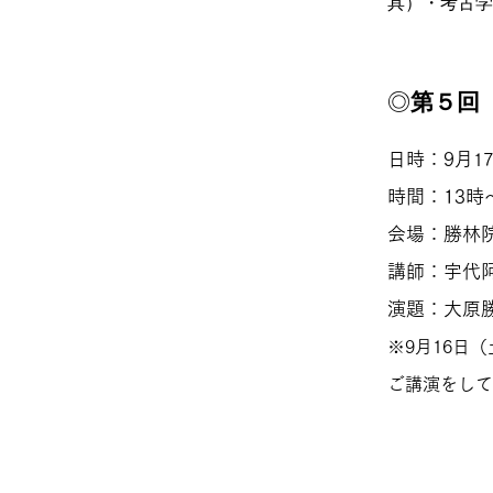
具）・考古学
​◎
第５
回
日時：9月
1
時間：13時
会場：勝林
講師：宇代
演題：大原
※
9月16日（
ご講演をして