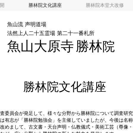
開
勝林院文化講座
勝林院本堂大改修
魚山流
声明道場
​法然上人二十五霊場
第二十一番札所
魚山大原寺
勝林
院
​勝林院文化講座
査委員会が発足して、様々な分野から勝林院について調査研究
は有志が「勝林院勉強会」を主催していましたが、今後は名称
改めまして、古文書・天台声明・仏教儀式・美術工芸（尊像・